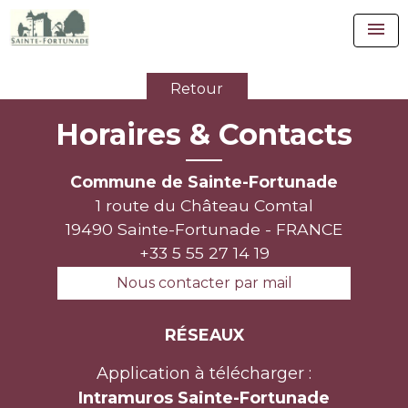
menu
Retour
Horaires & Contacts
Commune de Sainte-Fortunade
1 route du Château Comtal
19490 Sainte-Fortunade - FRANCE
+33 5 55 27 14 19
Nous contacter par mail
RÉSEAUX
Application à télécharger :
Intramuros Sainte-Fortunade