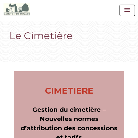
menu
Le Cimetière
Accueil
VIE PRATIQUE
Le Cimetière
/
/
CIMETIERE
Gestion du cimetière –
Nouvelles normes
d’attribution des concessions
et tarifs