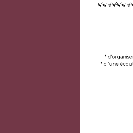
🍃🍃🍃🍃🍃🍃🍃
* d’organise
* d ’une écou