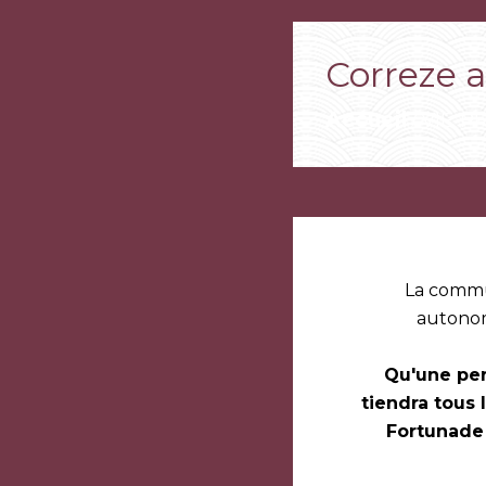
Correze 
Accueil
VIE P
/
La commu
autonomi
Qu'une pe
tiendra tous 
Fortunade 