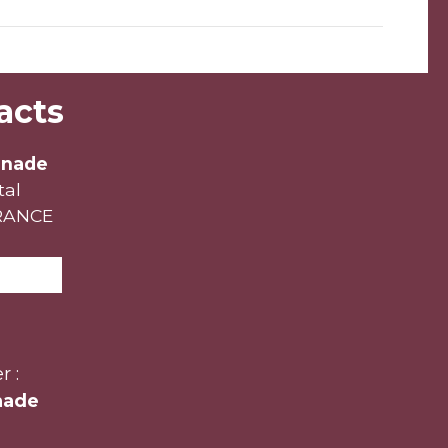
acts
unade
tal
FRANCE
r :
nade