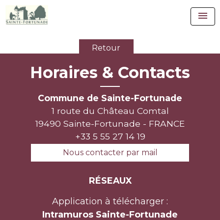
menu
Retour
Horaires & Contacts
Commune de Sainte-Fortunade
1 route du Château Comtal
19490 Sainte-Fortunade - FRANCE
+33 5 55 27 14 19
Nous contacter par mail
RÉSEAUX
Application à télécharger :
Intramuros Sainte-Fortunade