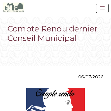
menu
Compte Rendu dernier
Conseil Municipal
Accueil
Actualités
Compte Rendu
/
/
dernier Conseil Municipal
06/07/2026