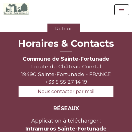
menu
Retour
Horaires & Contacts
Commune de Sainte-Fortunade
1 route du Château Comtal
19490 Sainte-Fortunade - FRANCE
+33 5 55 27 14 19
Nous contacter par mail
RÉSEAUX
Application à télécharger :
Intramuros Sainte-Fortunade